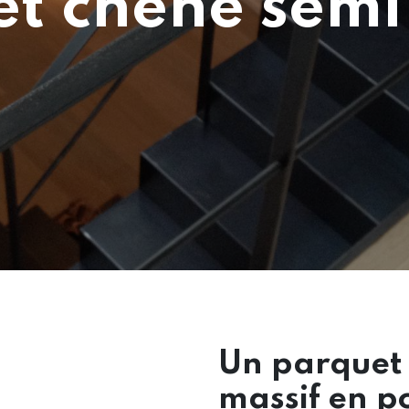
t chêne semi
Un parquet 
massif en po