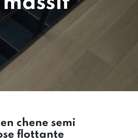
 massif
en chene semi
se flottante