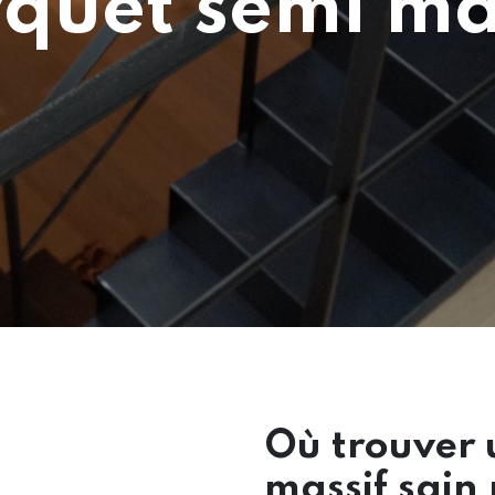
quet semi ma
Où trouver 
massif sain 