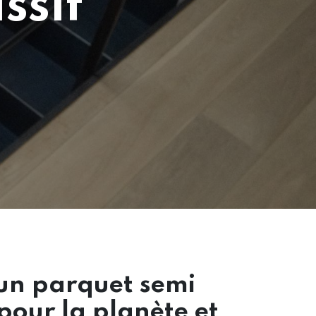
ssif
un parquet semi
pour la planète et